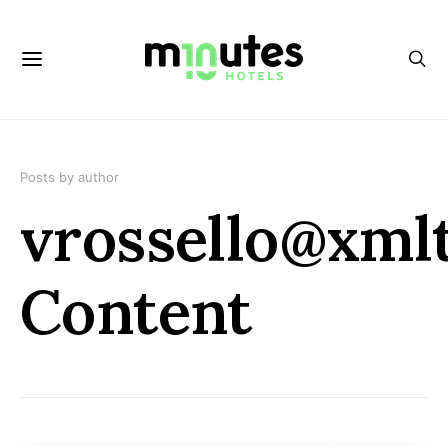
Posts by author
vrossello@xml
Content