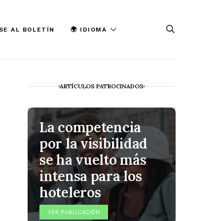
SE AL BOLETÍN
🌍 IDIOMA
ARTÍCULOS PATROCINADOS
La competencia
Quic
por la visibilidad
conv
se ha vuelto más
Quin
intensa para los
poco 
hoteleros
rese
por a
VER PUBLICACIÓN