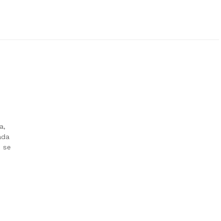
a,
ada
d se