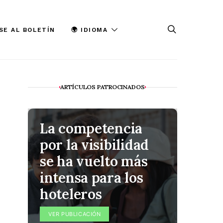
SE AL BOLETÍN
🌍 IDIOMA
ARTÍCULOS PATROCINADOS
La competencia
Quic
por la visibilidad
conv
se ha vuelto más
Quin
intensa para los
poco 
hoteleros
rese
por a
VER PUBLICACIÓN